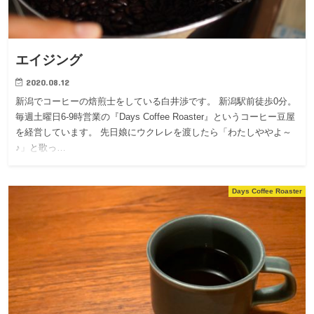
エイジング
2020.08.12
新潟でコーヒーの焙煎士をしている白井渉です。 新潟駅前徒歩0分。
毎週土曜日6-9時営業の『Days Coffee Roaster』というコーヒー豆屋
を経営しています。 先日娘にウクレレを渡したら「わたしややよ～
♪」と歌っ…
Days Coffee Roaster