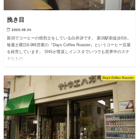
挽き目
2020.08.24
新潟でコーヒーの焙煎士をしている白井渉です。 新潟駅前徒歩0分。
毎週土曜日6-9時営業の『Days Coffee Roaster』というコーヒー豆屋
を経営しています。 SNSが普及しインスタでいつでも世界中のステ
キなもの…
Days Coffee Roaster