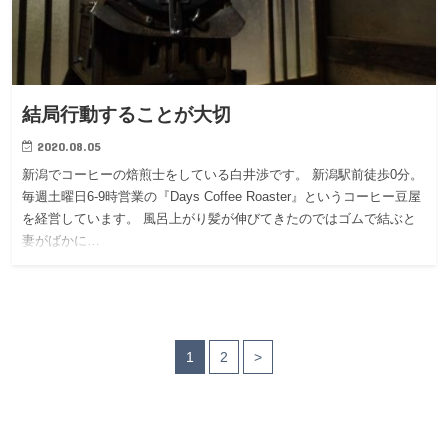
結局行動することが大切
2020.08.05
新潟でコーヒーの焙煎士をしている白井渉です。 新潟駅前徒歩0分。
毎週土曜日6-9時営業の『Days Coffee Roaster』というコーヒー豆屋
を経営しています。 風呂上がり髪が伸びてきたのではゴムで結ぶと
妻がばかに…
1
2
>