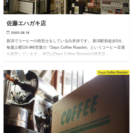
佐藤エハガキ店
2020.08.18
新潟でコーヒーの焙煎士をしている白井渉です。 新潟駅前徒歩0分。
毎週土曜日6-9時営業の『Days Coffee Roaster』というコーヒー豆屋
を経営しています。 本日はDays Coffee Roasterの焙煎豆…
Days Coffee Roaster