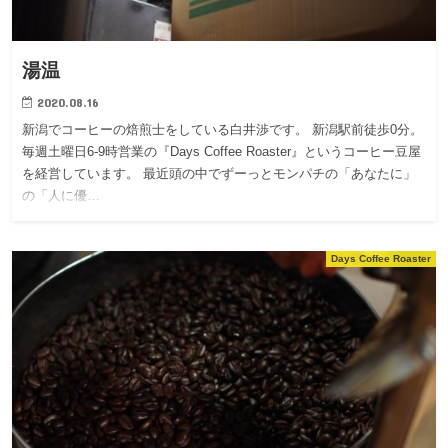
湯温
2020.08.16
新潟でコーヒーの焙煎士をしている白井渉です。 新潟駅前徒歩0分。
毎週土曜日6-9時営業の『Days Coffee Roaster』というコーヒー豆屋
を経営しています。 最近頭の中でずーっとモンパチの「あなたに」
の「人に優…
Days Coffee Roaster