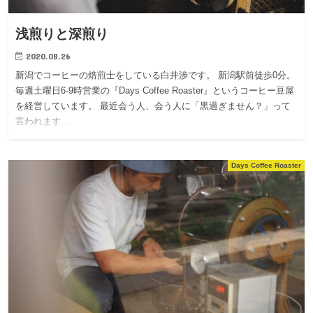
浅煎りと深煎り
2020.08.26
新潟でコーヒーの焙煎士をしている白井渉です。 新潟駅前徒歩0分。
毎週土曜日6-9時営業の『Days Coffee Roaster』というコーヒー豆屋
を経営しています。 最近会う人、会う人に「黒過ぎません？」って
言われます…
Days Coffee Roaster