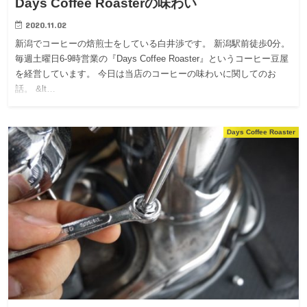
Days Coffee Roasterの味わい
2020.11.02
新潟でコーヒーの焙煎士をしている白井渉です。 新潟駅前徒歩0分。
毎週土曜日6-9時営業の『Days Coffee Roaster』というコーヒー豆屋
を経営しています。 今日は当店のコーヒーの味わいに関してのお
話。 &lt…
Days Coffee Roaster