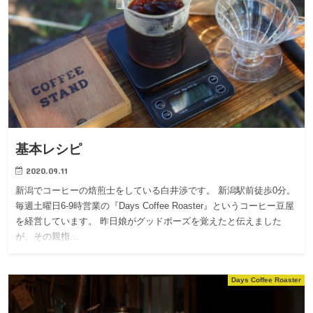
基本レシピ
2020.09.11
新潟でコーヒーの焙煎士をしている白井渉です。 新潟駅前徒歩0分。
毎週土曜日6-9時営業の『Days Coffee Roaster』というコーヒー豆屋
を経営しています。 昨日娘がグッドポーズを覚えたと伝えました
が、その親指…
Days Coffee Roaster