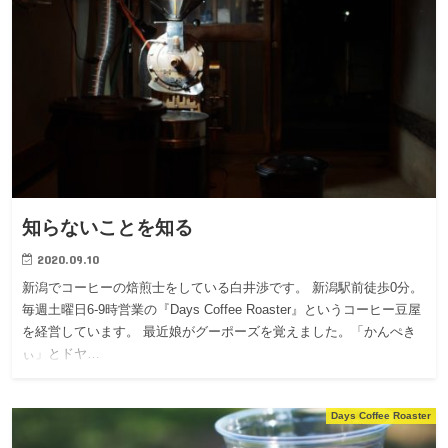
知らないことを知る
2020.09.10
新潟でコーヒーの焙煎士をしている白井渉です。 新潟駅前徒歩0分。
毎週土曜日6-9時営業の『Days Coffee Roaster』というコーヒー豆屋
を経営しています。 最近娘がグーポーズを覚えました。「かんぺき
ぃ」とドヤ…
Days Coffee Roaster