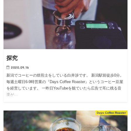
探究
2020.09.16
新潟でコーヒーの焙煎士をしている白井渉です。 新潟駅前徒歩0分。
毎週土曜日6-9時営業の『Days Coffee Roaster』というコーヒー豆屋
を経営しています。 一昨日YouTubeを観ていたら広告で耳に残る音
楽が…
Days Coffee Roaster