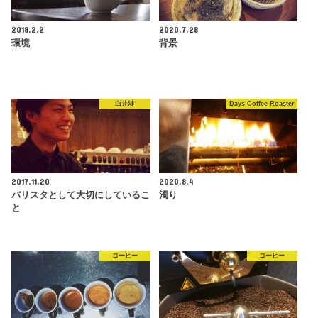
2018.2.2
2020.7.28
環境
背景
白井渉
Days Coffee Roaster
2017.11.20
2020.8.4
バリスタとして大切にしているこ
濁り
と
コーヒー
コーヒー