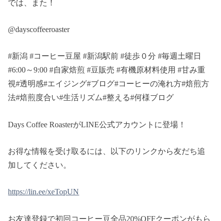
では、また！
@dayscoffeeroaster
#新潟 #コーヒー豆屋 #新潟駅前 #徒歩０分 #毎週土曜日
#6:00～9:00 #自家焙煎 #豆販売 #有機原材料使用 #甘み重
視#透明感#エイジング#ブログ#コーヒーの淹れ方#焙煎方
法#焙煎度合い#生活リズム#整える#何様ブログ
Days Coffee RoasterがLINE公式アカウントに登場！
お得な情報を受け取るには、以下のリンクから友だち追
加してください。
https://lin.ee/xeTopUN
お友達登録で初回コーヒー豆全品20%OFFクーポンがもら