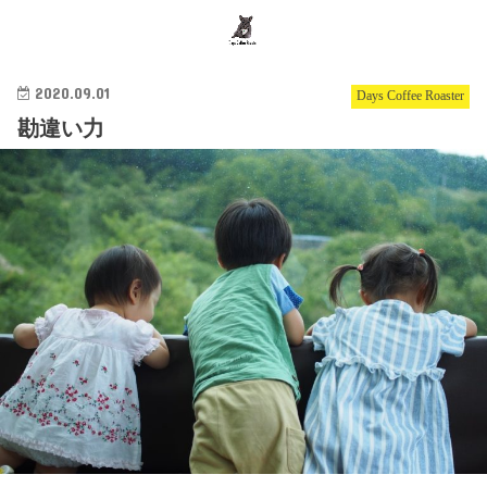
search
2020.09.01
Days Coffee Roaster
勘違い力