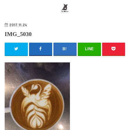
search
2017.11.24
IMG_5030
LINE