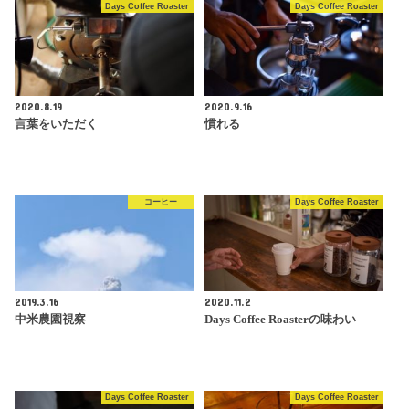
Days Coffee Roaster
Days Coffee Roaster
2020.8.19
2020.9.16
言葉をいただく
慣れる
コーヒー
Days Coffee Roaster
2019.3.16
2020.11.2
中米農園視察
Days Coffee Roasterの味わい
Days Coffee Roaster
Days Coffee Roaster