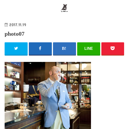
search
2017.11.19
photo07
LINE