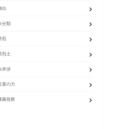
抽出
未分類
焙煎
焙煎士
白井渉
言葉の力
農園視察