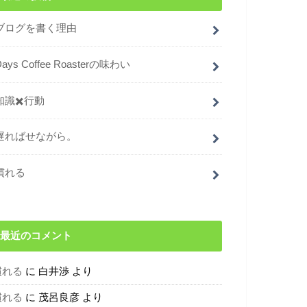
ブログを書く理由
Days Coffee Roasterの味わい
知識✖️行動
遅ればせながら。
慣れる
最近のコメント
慣れる
に
白井渉
より
慣れる
に
茂呂良彦
より