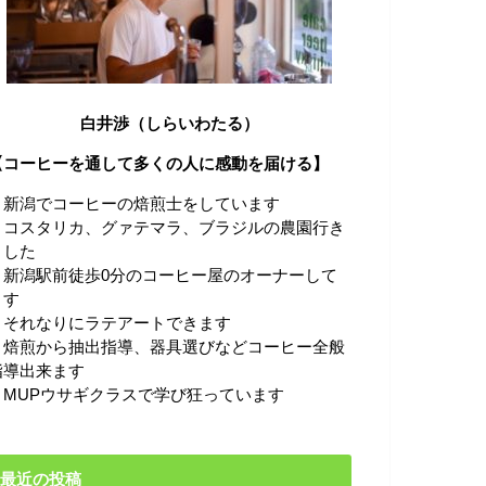
白井渉（しらいわたる）
【コーヒーを通して多くの人に感動を届ける】
・新潟でコーヒーの焙煎士をしています
・コスタリカ、グァテマラ、ブラジルの農園行き
ました
・新潟駅前徒歩0分のコーヒー屋のオーナーして
ます
・それなりにラテアートできます
・焙煎から抽出指導、器具選びなどコーヒー全般
指導出来ます
・MUPウサギクラスで学び狂っています
最近の投稿