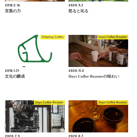
2018.2.16
2020.9.3
言葉の力
怒ると叱る
Growing Coffee
Days Coffee Roaster
2018.1.31
2020.11.2
文化の醸成
Days Coffee Roasterの味わい
Days Coffee Roaster
Days Coffee Roaster
2020.7.9
2020.8.7