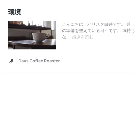
環境
こんにちは、バリスタ白井です。 兼
の準備を整えている日々です。 気持
環
な …
続きを読む
境
Days Coffee Roaster